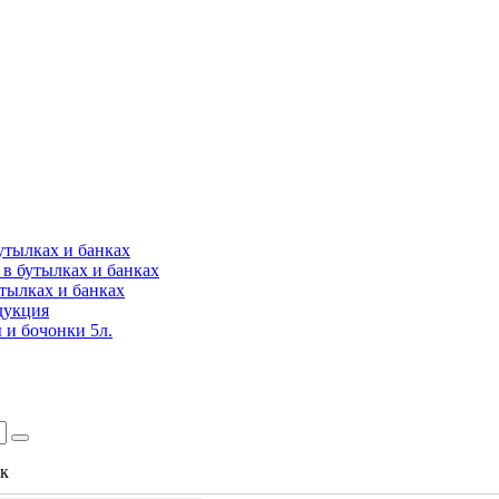
утылках и банках
в бутылках и банках
утылках и банках
дукция
 и бочонки 5л.
ок