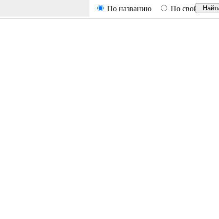
По названию
По свойствам
Найт