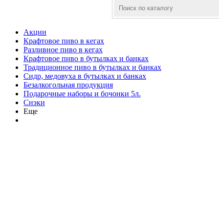
Акции
Крафтовое пиво в кегах
Разливное пиво в кегах
Крафтовое пиво в бутылках и банках
Традиционное пиво в бутылках и банках
Сидр, медовуха в бутылках и банках
Безалкогольная продукция
Подарочные наборы и бочонки 5л.
Снэки
Еще