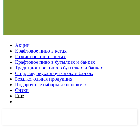
Акции
Крафтовое пиво в кегах
Разливное пиво в кегах
Крафтовое пиво в бутылках и банках
Традиционное пиво в бутылках и банках
Сидр, медовуха в бутылках и банках
Безалкогольная продукция
Подарочные наборы и бочонки 5л.
Снэки
Еще