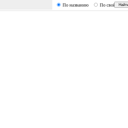
По названию
По свойствам
Найт