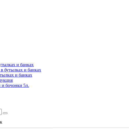
утылках и банках
в бутылках и банках
утылках и банках
дукция
 и бочонки 5л.
ок