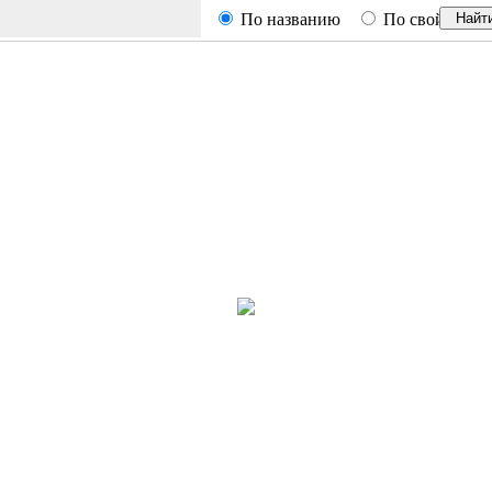
По названию
По свойствам
Найт