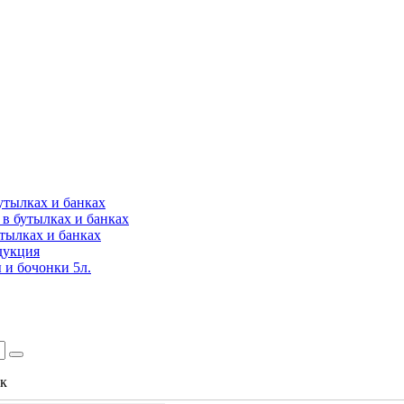
утылках и банках
в бутылках и банках
утылках и банках
дукция
 и бочонки 5л.
ок