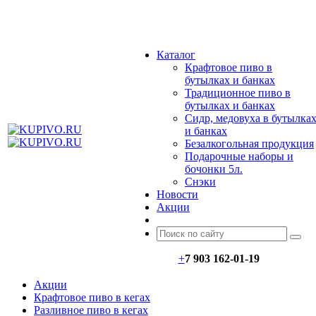
МЕНЮ
Каталог
Крафтовое пиво в
бутылках и банках
Традиционное пиво в
бутылках и банках
Сидр, медовуха в бутылка
и банках
Безалкогольная продукция
Подарочные наборы и
бочонки 5л.
Снэки
Новости
Акции
+
7 903 162-0
1-
19
Акции
Крафтовое пиво в кегах
Разливное пиво в кегах