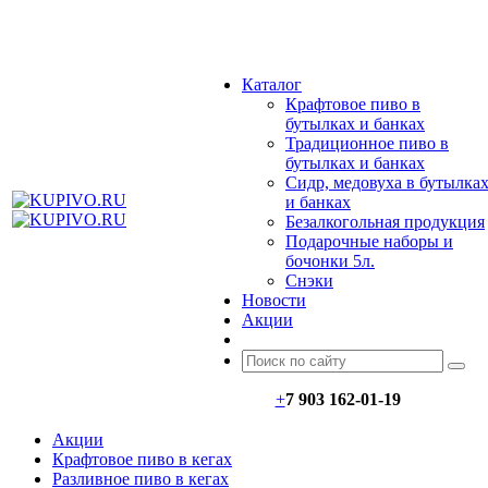
МЕНЮ
Каталог
Крафтовое пиво в
бутылках и банках
Традиционное пиво в
бутылках и банках
Сидр, медовуха в бутылка
и банках
Безалкогольная продукция
Подарочные наборы и
бочонки 5л.
Снэки
Новости
Акции
+
7 903 162-0
1-
19
Акции
Крафтовое пиво в кегах
Разливное пиво в кегах