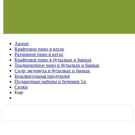
Акции
Крафтовое пиво в кегах
Разливное пиво в кегах
Крафтовое пиво в бутылках и банках
Традиционное пиво в бутылках и банках
Сидр, медовуха в бутылках и банках
Безалкогольная продукция
Подарочные наборы и бочонки 5л.
Снэки
Еще