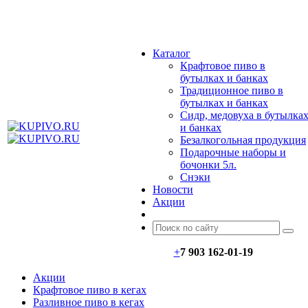
МЕНЮ
Каталог
Крафтовое пиво в
бутылках и банках
Традиционное пиво в
бутылках и банках
Сидр, медовуха в бутылка
и банках
Безалкогольная продукция
Подарочные наборы и
бочонки 5л.
Снэки
Новости
Акции
+
7 903 162-0
1-
19
Акции
Крафтовое пиво в кегах
Разливное пиво в кегах