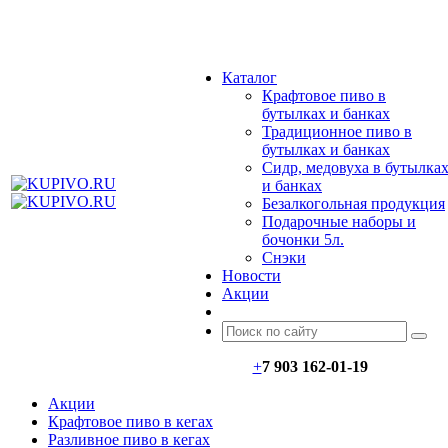
МЕНЮ
Каталог
Крафтовое пиво в
бутылках и банках
Традиционное пиво в
бутылках и банках
Сидр, медовуха в бутылка
и банках
Безалкогольная продукция
Подарочные наборы и
бочонки 5л.
Снэки
Новости
Акции
+
7 903 162-0
1-
19
Акции
Крафтовое пиво в кегах
Разливное пиво в кегах