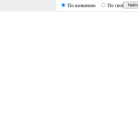
По названию
По свойствам
Найт