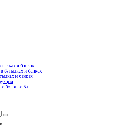
утылках и банках
в бутылках и банках
утылках и банках
дукция
 и бочонки 5л.
ок