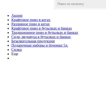
Акции
Крафтовое пиво в кегах
Разливное пиво в кегах
Крафтовое пиво в бутылках и банках
Традиционное пиво в бутылках и банках
Сидр, медовуха в бутылках и банках
Безалкогольная продукция
Подарочные наборы и бочонки 5л.
Снэки
Еще