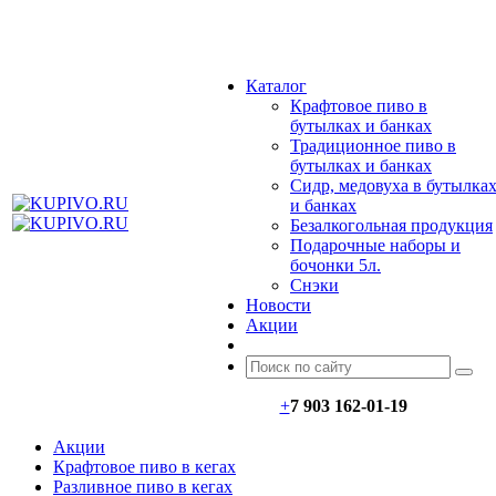
МЕНЮ
Каталог
Крафтовое пиво в
бутылках и банках
Традиционное пиво в
бутылках и банках
Сидр, медовуха в бутылка
и банках
Безалкогольная продукция
Подарочные наборы и
бочонки 5л.
Снэки
Новости
Акции
+
7 903 162-0
1-
19
Акции
Крафтовое пиво в кегах
Разливное пиво в кегах