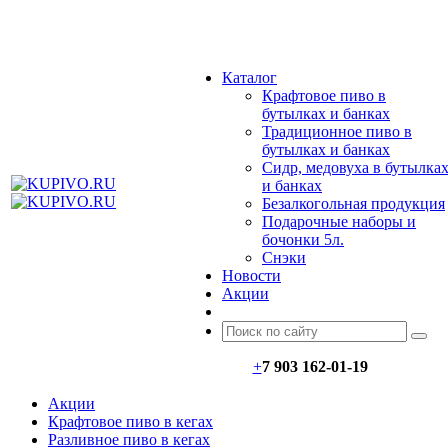
МЕНЮ
Каталог
Крафтовое пиво в
бутылках и банках
Традиционное пиво в
бутылках и банках
Сидр, медовуха в бутылка
и банках
Безалкогольная продукция
Подарочные наборы и
бочонки 5л.
Снэки
Новости
Акции
+
7 903 162-0
1-
19
Акции
Крафтовое пиво в кегах
Разливное пиво в кегах