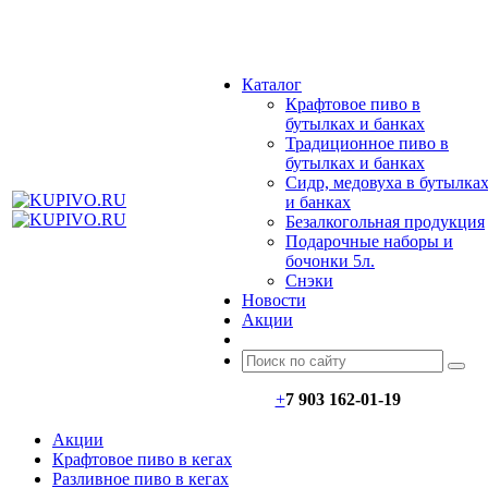
МЕНЮ
Каталог
Крафтовое пиво в
бутылках и банках
Традиционное пиво в
бутылках и банках
Сидр, медовуха в бутылка
и банках
Безалкогольная продукция
Подарочные наборы и
бочонки 5л.
Снэки
Новости
Акции
+
7 903 162-0
1-
19
Акции
Крафтовое пиво в кегах
Разливное пиво в кегах