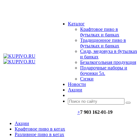
МЕНЮ
Каталог
Крафтовое пиво в
бутылках и банках
Традиционное пиво в
бутылках и банках
Сидр, медовуха в бутылка
и банках
Безалкогольная продукция
Подарочные наборы и
бочонки 5л.
Снэки
Новости
Акции
+
7 903 162-0
1-
19
Акции
Крафтовое пиво в кегах
Разливное пиво в кегах