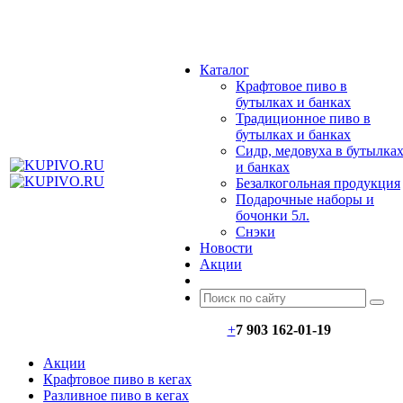
МЕНЮ
Каталог
Крафтовое пиво в
бутылках и банках
Традиционное пиво в
бутылках и банках
Сидр, медовуха в бутылка
и банках
Безалкогольная продукция
Подарочные наборы и
бочонки 5л.
Снэки
Новости
Акции
+
7 903 162-0
1-
19
Акции
Крафтовое пиво в кегах
Разливное пиво в кегах