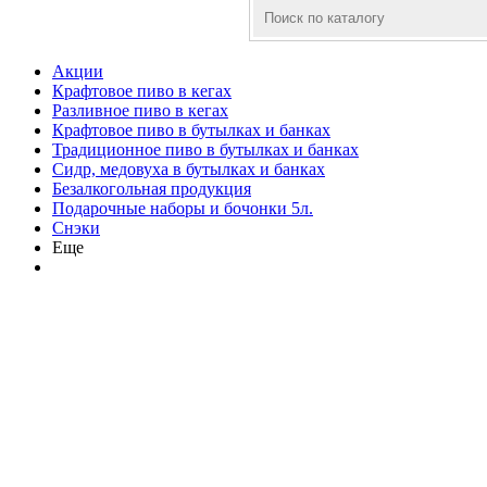
Акции
Крафтовое пиво в кегах
Разливное пиво в кегах
Крафтовое пиво в бутылках и банках
Традиционное пиво в бутылках и банках
Сидр, медовуха в бутылках и банках
Безалкогольная продукция
Подарочные наборы и бочонки 5л.
Снэки
Еще