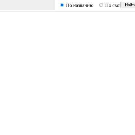
По названию
По свойствам
Найт