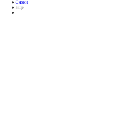
Снэки
Еще