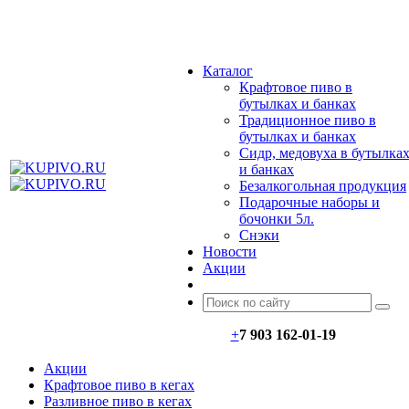
МЕНЮ
Каталог
Крафтовое пиво в
бутылках и банках
Традиционное пиво в
бутылках и банках
Сидр, медовуха в бутылка
и банках
Безалкогольная продукция
Подарочные наборы и
бочонки 5л.
Снэки
Новости
Акции
+
7 903 162-0
1-
19
Акции
Крафтовое пиво в кегах
Разливное пиво в кегах