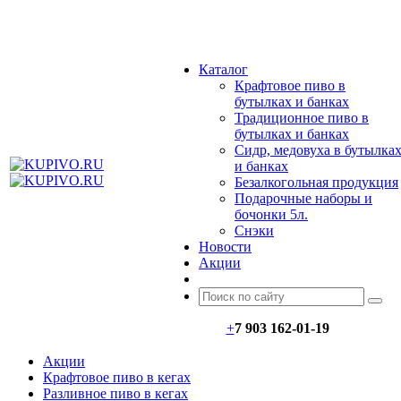
МЕНЮ
Каталог
Крафтовое пиво в
бутылках и банках
Традиционное пиво в
бутылках и банках
Сидр, медовуха в бутылка
и банках
Безалкогольная продукция
Подарочные наборы и
бочонки 5л.
Снэки
Новости
Акции
+
7 903 162-0
1-
19
Акции
Крафтовое пиво в кегах
Разливное пиво в кегах