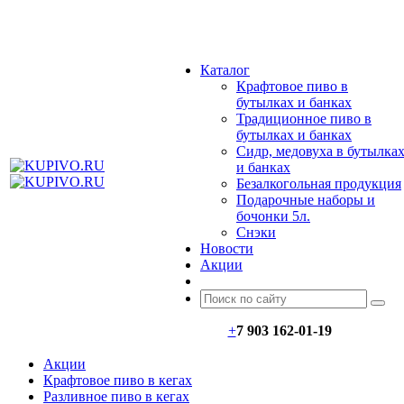
МЕНЮ
Каталог
Крафтовое пиво в
бутылках и банках
Традиционное пиво в
бутылках и банках
Сидр, медовуха в бутылка
и банках
Безалкогольная продукция
Подарочные наборы и
бочонки 5л.
Снэки
Новости
Акции
+
7 903 162-0
1-
19
Акции
Крафтовое пиво в кегах
Разливное пиво в кегах