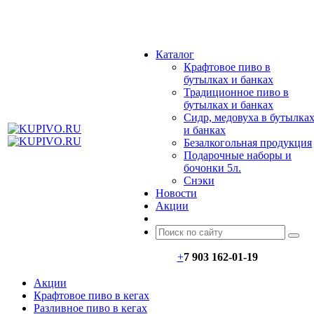
МЕНЮ
Каталог
Крафтовое пиво в
бутылках и банках
Традиционное пиво в
бутылках и банках
Сидр, медовуха в бутылка
и банках
Безалкогольная продукция
Подарочные наборы и
бочонки 5л.
Снэки
Новости
Акции
+
7 903 162-0
1-
19
Акции
Крафтовое пиво в кегах
Разливное пиво в кегах