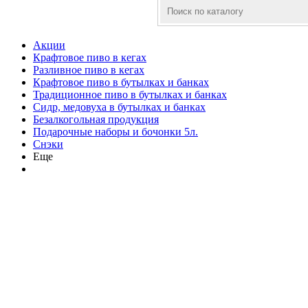
Акции
Крафтовое пиво в кегах
Разливное пиво в кегах
Крафтовое пиво в бутылках и банках
Традиционное пиво в бутылках и банках
Сидр, медовуха в бутылках и банках
Безалкогольная продукция
Подарочные наборы и бочонки 5л.
Снэки
Еще