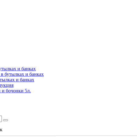
утылках и банках
в бутылках и банках
утылках и банках
дукция
 и бочонки 5л.
ок