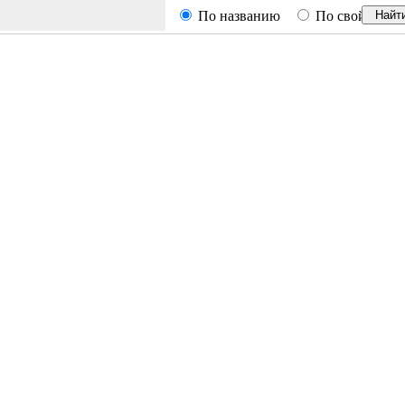
По названию
По свойствам
Найт