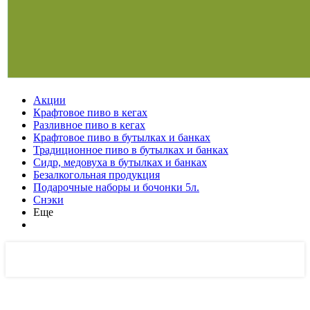
Акции
Крафтовое пиво в кегах
Разливное пиво в кегах
Крафтовое пиво в бутылках и банках
Традиционное пиво в бутылках и банках
Сидр, медовуха в бутылках и банках
Безалкогольная продукция
Подарочные наборы и бочонки 5л.
Снэки
Еще