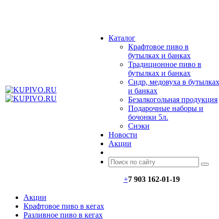
МЕНЮ
Каталог
Крафтовое пиво в
бутылках и банках
Традиционное пиво в
бутылках и банках
Сидр, медовуха в бутылка
и банках
Безалкогольная продукция
Подарочные наборы и
бочонки 5л.
Снэки
Новости
Акции
+
7 903 162-0
1-
19
Акции
Крафтовое пиво в кегах
Разливное пиво в кегах