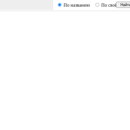
По названию
По свойствам
Найт