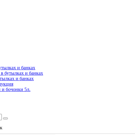
утылках и банках
в бутылках и банках
утылках и банках
дукция
 и бочонки 5л.
ок