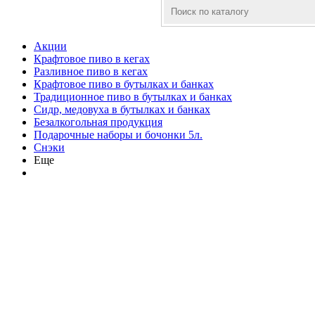
Акции
Крафтовое пиво в кегах
Разливное пиво в кегах
Крафтовое пиво в бутылках и банках
Традиционное пиво в бутылках и банках
Сидр, медовуха в бутылках и банках
Безалкогольная продукция
Подарочные наборы и бочонки 5л.
Снэки
Еще