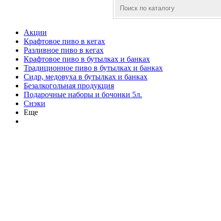
Акции
Крафтовое пиво в кегах
Разливное пиво в кегах
Крафтовое пиво в бутылках и банках
Традиционное пиво в бутылках и банках
Сидр, медовуха в бутылках и банках
Безалкогольная продукция
Подарочные наборы и бочонки 5л.
Снэки
Еще