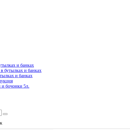
утылках и банках
в бутылках и банках
утылках и банках
дукция
 и бочонки 5л.
ок