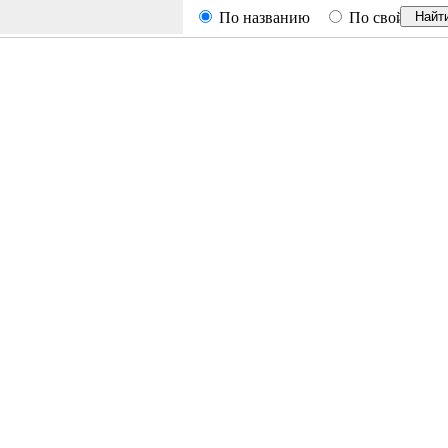
По названию
По свойствам
Найт