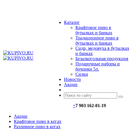
МЕНЮ
Каталог
Крафтовое пиво в
бутылках и банках
Традиционное пиво в
бутылках и банках
Сидр, медовуха в бутылка
и банках
Безалкогольная продукция
Подарочные наборы и
бочонки 5л.
Снэки
Новости
Акции
+
7 903 162-0
1-
19
Акции
Крафтовое пиво в кегах
Разливное пиво в кегах