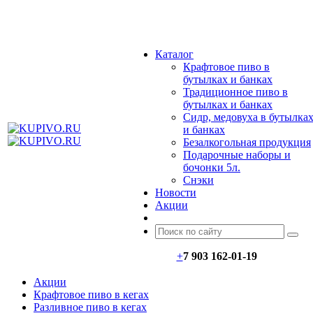
МЕНЮ
Каталог
Крафтовое пиво в
бутылках и банках
Традиционное пиво в
бутылках и банках
Сидр, медовуха в бутылка
и банках
Безалкогольная продукция
Подарочные наборы и
бочонки 5л.
Снэки
Новости
Акции
+
7 903 162-0
1-
19
Акции
Крафтовое пиво в кегах
Разливное пиво в кегах