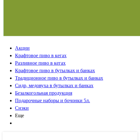
Акции
Крафтовое пиво в кегах
Разливное пиво в кегах
Крафтовое пиво в бутылках и банках
Традиционное пиво в бутылках и банках
Сидр, медовуха в бутылках и банках
Безалкогольная продукция
Подарочные наборы и бочонки 5л.
Снэки
Еще