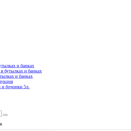
утылках и банках
в бутылках и банках
утылках и банках
дукция
 и бочонки 5л.
ок