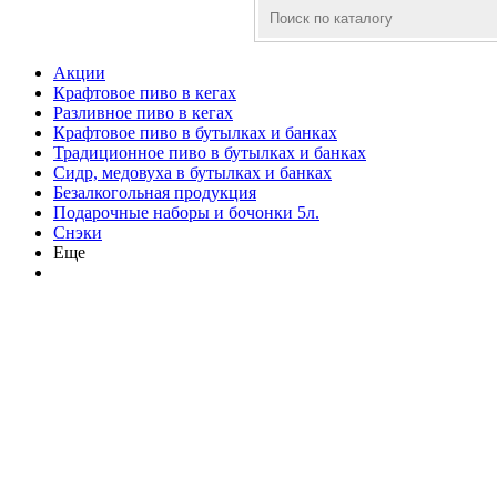
Акции
Крафтовое пиво в кегах
Разливное пиво в кегах
Крафтовое пиво в бутылках и банках
Традиционное пиво в бутылках и банках
Сидр, медовуха в бутылках и банках
Безалкогольная продукция
Подарочные наборы и бочонки 5л.
Снэки
Еще