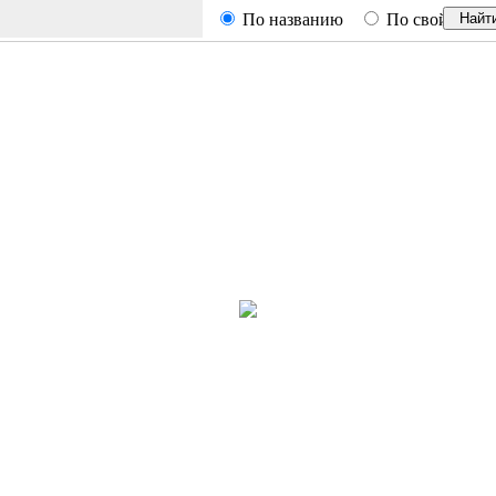
По названию
По свойствам
Найт