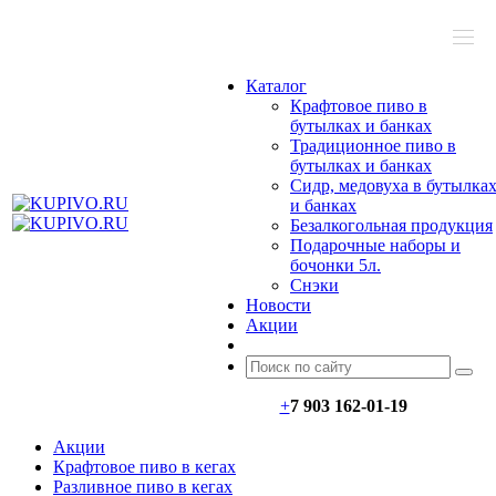
МЕНЮ
Каталог
Крафтовое пиво в
бутылках и банках
Традиционное пиво в
бутылках и банках
Сидр, медовуха в бутылка
и банках
Безалкогольная продукция
Подарочные наборы и
бочонки 5л.
Снэки
Новости
Акции
+
7 903 162-0
1-
19
Акции
Крафтовое пиво в кегах
Разливное пиво в кегах