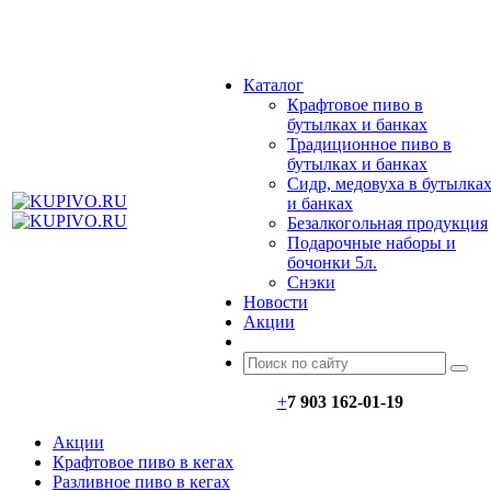
МЕНЮ
Каталог
Крафтовое пиво в
бутылках и банках
Традиционное пиво в
бутылках и банках
Сидр, медовуха в бутылка
и банках
Безалкогольная продукция
Подарочные наборы и
бочонки 5л.
Снэки
Новости
Акции
+
7 903 162-0
1-
19
Акции
Крафтовое пиво в кегах
Разливное пиво в кегах