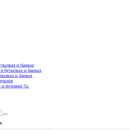
утылках и банках
в бутылках и банках
утылках и банках
дукция
 и бочонки 5л.
ок