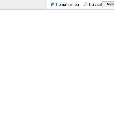
По названию
По свойствам
Найт