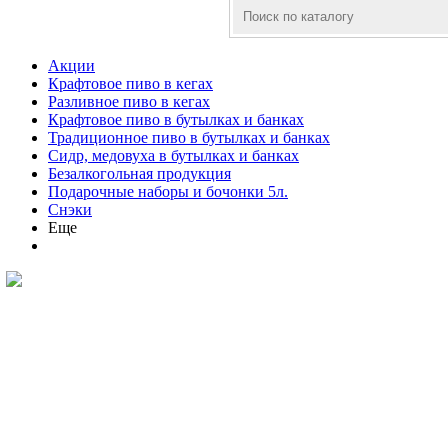
Акции
Крафтовое пиво в кегах
Разливное пиво в кегах
Крафтовое пиво в бутылках и банках
Традиционное пиво в бутылках и банках
Сидр, медовуха в бутылках и банках
Безалкогольная продукция
Подарочные наборы и бочонки 5л.
Снэки
Еще